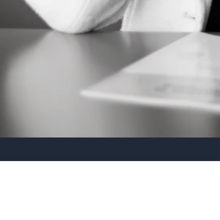
Jak vidím svět skrz obje